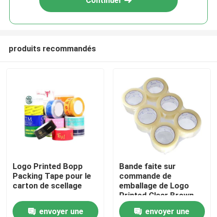
Continuer
produits recommandés
Maison
Logo Printed Bopp
Bande faite sur
Packing Tape pour le
commande de
Produits
carton de scellage
emballage de Logo
Printed Clear Brown
BOPP de bande du
envoyer une
envoyer une
Vidéos
cachetage BOPP de