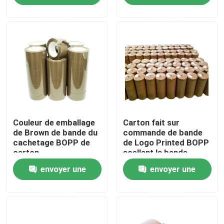
carton
demande
demande
Au sujet de nous
Visite d'usine
Contrôle de qualité
Couleur de emballage
Carton fait sur
Contactez-nous
de Brown de bande du
commande de bande
cachetage BOPP de
de Logo Printed BOPP
carton
scellant la bande
Nouvelles
claire Rolls enorme de
envoyer une
envoyer une
BOPP
Cas
demande
demande
Bande d'emballage de Bopp