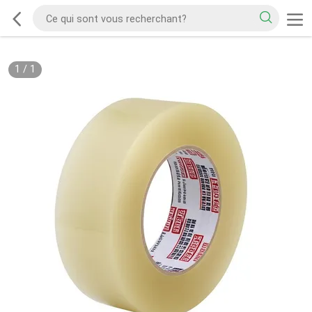
1
/
1