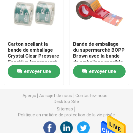
Bande de papier d'aluminium
Ruban électrique en PVC
Carton scellant la
Bande de emballage
bande de emballage
du supermarché BOPP
S'accrochent le film
Crystal Clear Pressure
Brown avec la bande
Sensitive transparent
de emballage sensible
de BOPP
à la pression de
envoyer une
envoyer une
film d'enveloppe de bout droit
coupeur de bande
demande
demande
petit pain de papier d'aluminium
Aperçu
Au sujet de nous
Contactez-nous
Desktop Site
Sitemap
Conteneurs de nourriture de papier d'aluminium
Politique en matière de protection de la vie privée
Papier d'emballage de bande paerforée