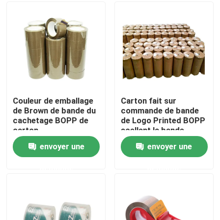
Au sujet de nous
Visite d'usine
Contrôle de qualité
Couleur de emballage
Carton fait sur
de Brown de bande du
commande de bande
cachetage BOPP de
de Logo Printed BOPP
Contactez-nous
carton
scellant la bande
claire Rolls enorme de
envoyer une
envoyer une
BOPP
Nouvelles
demande
demande
Cas
Bande d'emballage de Bopp