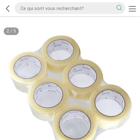
2
/
5