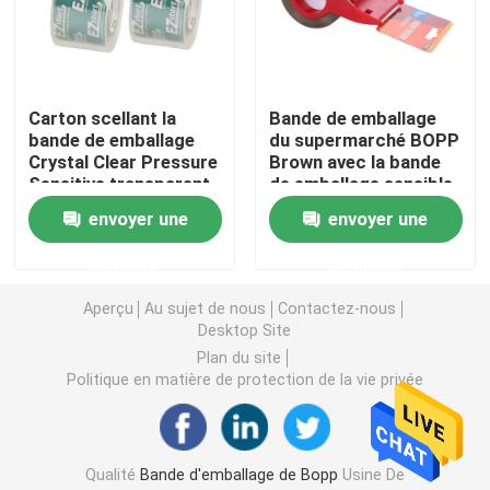
Bande de papier d'aluminium
Carton scellant la
Bande de emballage
Ruban électrique en PVC
bande de emballage
du supermarché BOPP
Crystal Clear Pressure
Brown avec la bande
Sensitive transparent
de emballage sensible
S'accrochent le film
de BOPP
à la pression de
envoyer une
envoyer une
coupeur de bande
film d'enveloppe de bout droit
demande
demande
Aperçu
Au sujet de nous
Contactez-nous
Desktop Site
petit pain de papier d'aluminium
Plan du site
Politique en matière de protection de la vie privée
Conteneurs de nourriture de papier d'aluminium
Papier d'emballage de bande paerforée
Qualité
Bande d'emballage de Bopp
Usine De