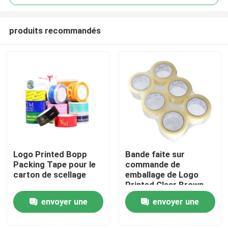
produits recommandés
Logo Printed Bopp
Bande faite sur
Maison
Packing Tape pour le
commande de
carton de scellage
emballage de Logo
Printed Clear Brown
Produits
BOPP de bande du
envoyer une
envoyer une
cachetage BOPP de
carton
demande
demande
Vidéos