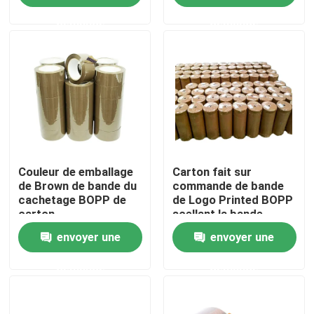
carton
demande
demande
Au sujet de nous
Visite d'usine
Contrôle de qualité
Couleur de emballage
Carton fait sur
Contactez-nous
de Brown de bande du
commande de bande
cachetage BOPP de
de Logo Printed BOPP
carton
scellant la bande
Nouvelles
claire Rolls enorme de
envoyer une
envoyer une
BOPP
Cas
demande
demande
Bande d'emballage de Bopp