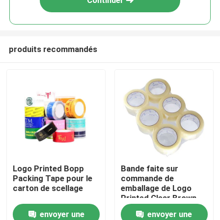
Continuer
produits recommandés
Maison
Logo Printed Bopp
Bande faite sur
Packing Tape pour le
commande de
Produits
carton de scellage
emballage de Logo
Printed Clear Brown
BOPP de bande du
envoyer une
envoyer une
Vidéos
cachetage BOPP de