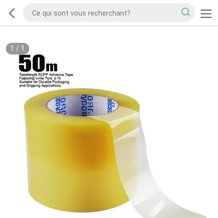
1
/
1