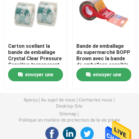
Bande de papier d'aluminium
Ruban électrique en PVC
Carton scellant la
Bande de emballage
bande de emballage
du supermarché BOPP
S'accrochent le film
Crystal Clear Pressure
Brown avec la bande
Sensitive transparent
de emballage sensible
de BOPP
à la pression de
envoyer une
envoyer une
film d'enveloppe de bout droit
coupeur de bande
demande
demande
petit pain de papier d'aluminium
Aperçu
Au sujet de nous
Contactez-nous
Desktop Site
Sitemap
Conteneurs de nourriture de papier d'aluminium
Politique en matière de protection de la vie privée
Papier d'emballage de bande paerforée