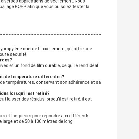
r diverses applications de scellement. Nous
ballage BOPP afin que vous puissiez tester la
lypropylène orienté biaxiellement, qui offre une
toute sécurité.
urdes?
es et un fond de film durable, ce qui le rend idéal
ons de température différentes?
 de températures, conservant son adhérence et sa
dus lorsqu'il est retiré?
t laisser des résidus lorsqu'il est retiré, il est
urs et longueurs pour répondre aux différents
 large et de 50 à 100 mètres de long.