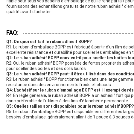
fiable pour tous vos besoins d'emballage.ce qui le rend parfait pou
fournissons des échantillons gratuits de notre ruban adhésif d'em
qualité avant d'acheter.
FAQ:
Q1: De quoi est fait le ruban adhésif BOPP?
R1: Le ruban d'emballage BOPP est fabriqué à partir d'un film de po
excellente résistance et durabilité pour sceller les emballages en 
Q2: Le ruban adhésif BOPP convient-il pour sceller les boîtes lo
R2: Oui, le ruban adhésif BOPP possède de fortes propriétés adhésiv
pour sceller des boîtes et des colis lourds.
Q3: Le ruban adhésif BOPP peut-il être utilisé dans des conditi
R3: Le ruban adhésif BOPP fonctionne bien dans une large gamme
résistance dans des environnements froids et chauds.
Q4: L'adhésif sur le ruban d'emballage BOPP est-il exempt de rési
R4: En règle générale, le ruban adhésif BOPP a un adhésif fort qui peu
donc préférable de l'utiliser à des fins d'étanchéité permanente.
Q5: Quelles tailles sont disponibles pour le ruban adhésif BOPP?
R5: Le ruban d'emballage BOPP est disponible en différentes large
besoins d'emballage, généralement allant de 1 pouce à 3 pouces de