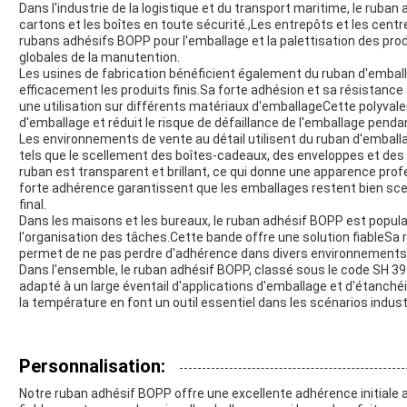
Dans l'industrie de la logistique et du transport maritime, le ruban
cartons et les boîtes en toute sécurité.,Les entrepôts et les cent
rubans adhésifs BOPP pour l'emballage et la palettisation des produi
globales de la manutention.
Les usines de fabrication bénéficient également du ruban d'emba
efficacement les produits finis.Sa forte adhésion et sa résistance
une utilisation sur différents matériaux d'emballageCette polyvale
d'emballage et réduit le risque de défaillance de l'emballage pendan
Les environnements de vente au détail utilisent du ruban d'embal
tels que le scellement des boîtes-cadeaux, des enveloppes et des
ruban est transparent et brillant, ce qui donne une apparence profes
forte adhérence garantissent que les emballages restent bien scellé
final.
Dans les maisons et les bureaux, le ruban adhésif BOPP est popula
l'organisation des tâches.Cette bande offre une solution fiableSa 
permet de ne pas perdre d'adhérence dans divers environnements 
Dans l'ensemble, le ruban adhésif BOPP, classé sous le code SH 391
adapté à un large éventail d'applications d'emballage et d'étanchéit
la température en font un outil essentiel dans les scénarios indu
Personnalisation:
Notre ruban adhésif BOPP offre une excellente adhérence initiale