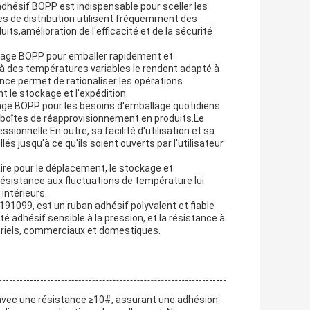
 adhésif BOPP est indispensable pour sceller les
res de distribution utilisent fréquemment des
ts,amélioration de l'efficacité et de la sécurité
llage BOPP pour emballer rapidement et
 à des températures variables le rendent adapté à
nce permet de rationaliser les opérations
t le stockage et l'expédition.
lage BOPP pour les besoins d'emballage quotidiens
 boîtes de réapprovisionnement en produits.Le
sionnelle.En outre, sa facilité d'utilisation et sa
s jusqu'à ce qu'ils soient ouverts par l'utilisateur
ire pour le déplacement, le stockage et
résistance aux fluctuations de température lui
intérieurs.
91099, est un ruban adhésif polyvalent et fiable
é.adhésif sensible à la pression, et la résistance à
striels, commerciaux et domestiques.
 avec une résistance ≥10#, assurant une adhésion