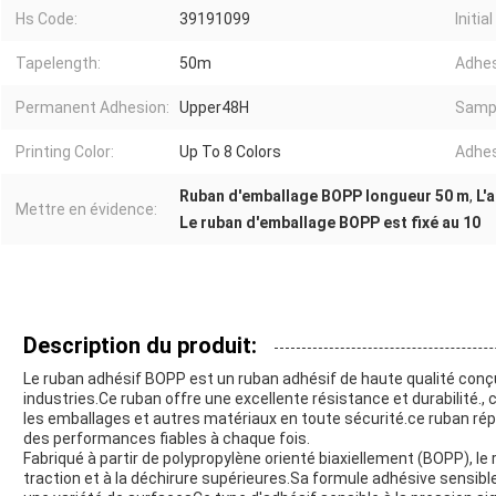
Hs Code:
39191099
Initia
Tapelength:
50m
Adhes
Permanent Adhesion:
Upper48H
Samp
Printing Color:
Up To 8 Colors
Adhes
Ruban d'emballage BOPP longueur 50 m
,
L'
Mettre en évidence:
Le ruban d'emballage BOPP est fixé au 10
Description du produit:
Le ruban adhésif BOPP est un ruban adhésif de haute qualité conç
industries.Ce ruban offre une excellente résistance et durabilité., ce
les emballages et autres matériaux en toute sécurité.ce ruban répo
des performances fiables à chaque fois.
Fabriqué à partir de polypropylène orienté biaxiellement (BOPP), l
traction et à la déchirure supérieures.Sa formule adhésive sensib