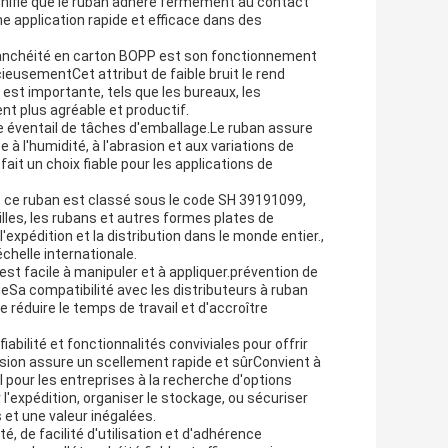
ignifie que le ruban adhère fermement au contact
ne application rapide et efficace dans des
étanchéité en carton BOPP est son fonctionnement
ncieusementCet attribut de faible bruit le rend
t est importante, tels que les bureaux, les
nt plus agréable et productif.
e éventail de tâches d'emballage.Le ruban assure
 à l'humidité, à l'abrasion et aux variations de
ait un choix fiable pour les applications de
 ce ruban est classé sous le code SH 39191099,
uilles, les rubans et autres formes plates de
'expédition et la distribution dans le monde entier.,
échelle internationale.
 est facile à manipuler et à appliquer.prévention de
eSa compatibilité avec les distributeurs à ruban
 réduire le temps de travail et d'accroître
bilité et fonctionnalités conviviales pour offrir
ssion assure un scellement rapide et sûrConvient à
el pour les entreprises à la recherche d'options
 l'expédition, organiser le stockage, ou sécuriser
et une valeur inégalées.
, de facilité d'utilisation et d'adhérence