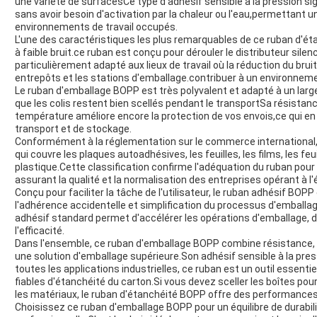
une variété de surfacesCe type d'adhésif sensible à la pression s
sans avoir besoin d'activation par la chaleur ou l'eau,permettant u
environnements de travail occupés.
L'une des caractéristiques les plus remarquables de ce ruban d'
à faible bruit.ce ruban est conçu pour dérouler le distributeur sile
particulièrement adapté aux lieux de travail où la réduction du brui
entrepôts et les stations d'emballage.contribuer à un environneme
Le ruban d'emballage BOPP est très polyvalent et adapté à un larg
que les colis restent bien scellés pendant le transportSa résistance
température améliore encore la protection de vos envois,ce qui en f
transport et de stockage.
Conformément à la réglementation sur le commerce international,
qui couvre les plaques autoadhésives, les feuilles, les films, les fe
plastique.Cette classification confirme l'adéquation du ruban pour l
assurant la qualité et la normalisation des entreprises opérant à l'
Conçu pour faciliter la tâche de l'utilisateur, le ruban adhésif BOPP
l'adhérence accidentelle et simplification du processus d'emballag
adhésif standard permet d'accélérer les opérations d'emballage, de
l'efficacité.
Dans l'ensemble, ce ruban d'emballage BOPP combine résistance, fia
une solution d'emballage supérieure.Son adhésif sensible à la pre
toutes les applications industrielles, ce ruban est un outil essenti
fiables d'étanchéité du carton.Si vous devez sceller les boîtes pour
les matériaux, le ruban d'étanchéité BOPP offre des performances 
Choisissez ce ruban d'emballage BOPP pour un équilibre de durabilité