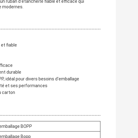
'un ruban d'étanchéité fiable et efficace qui
ue modernes.
et fiable
fficace
ent durable
, idéal pour divers besoins d'emballage
ité et ses performances
u carton
'emballage BOPP
emballage Bopp