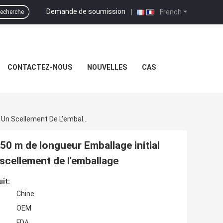
Demande de soumission
|
French
echerche
CONTACTEZ-NOUS
NOUVELLES
CAS
Ruban D'emballage BOPP Sensible À La Pression 50 M De Longueur Emballage Initial 10 Plus Conçu Pour Une Forte Adhérence Et Un Scellement De L'emballage
50 m de longueur Emballage initial
scellement de l'emballage
uit:
Chine
OEM
FDA