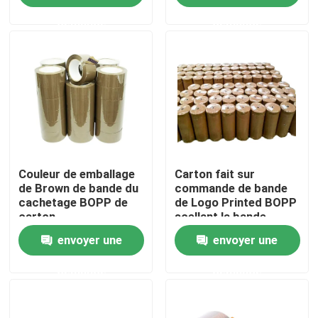
carton
demande
demande
Au sujet de nous
Visite d'usine
Contrôle de qualité
Couleur de emballage
Carton fait sur
Contactez-nous
de Brown de bande du
commande de bande
cachetage BOPP de
de Logo Printed BOPP
carton
scellant la bande
Nouvelles
claire Rolls enorme de
envoyer une
envoyer une
BOPP
Cas
demande
demande
Bande d'emballage de Bopp