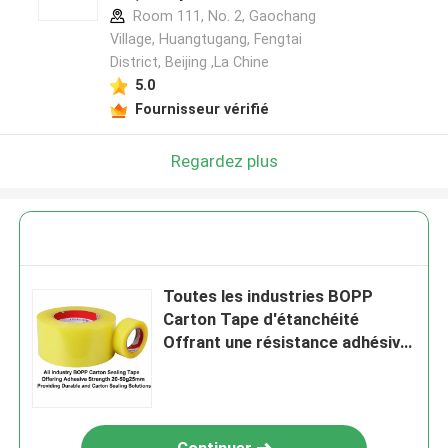
Room 111, No. 2, Gaochang
Village, Huangtugang, Fengtai
District, Beijing ,La Chine
5.0
Fournisseur vérifié
Regardez plus
Toutes les industries BOPP
Carton Tape d'étanchéité
Offrant une résistance adhésive
20-50g25mm Fournissant des
solutions durables et
d'étanchéité de carton