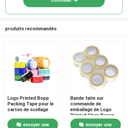
Continuer
produits recommandés
Maison
Logo Printed Bopp
Bande faite sur
Packing Tape pour le
commande de
Produits
carton de scellage
emballage de Logo
Printed Clear Brown
BOPP de bande du
envoyer une
envoyer une
Vidéos
cachetage BOPP de