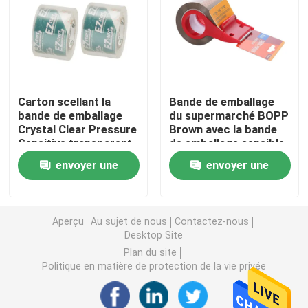
Bande de papier d'aluminium
Ruban électrique en PVC
Carton scellant la
Bande de emballage
bande de emballage
du supermarché BOPP
S'accrochent le film
Crystal Clear Pressure
Brown avec la bande
Sensitive transparent
de emballage sensible
de BOPP
à la pression de
envoyer une
envoyer une
film d'enveloppe de bout droit
coupeur de bande
demande
demande
petit pain de papier d'aluminium
Aperçu
Au sujet de nous
Contactez-nous
Desktop Site
Plan du site
Conteneurs de nourriture de papier d'aluminium
Politique en matière de protection de la vie privée
Papier d'emballage de bande paerforée