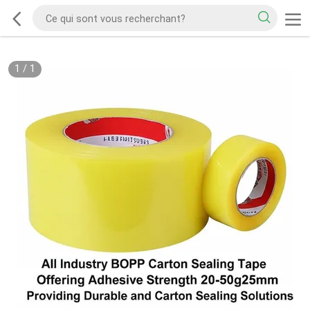
1
/
1