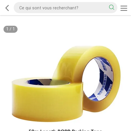
1
/
1