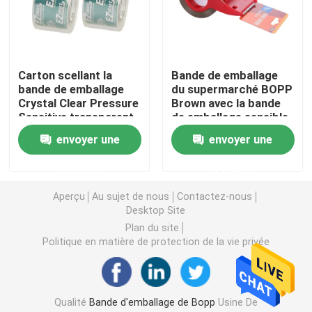
Bande de papier d'aluminium
Carton scellant la
Bande de emballage
Ruban électrique en PVC
bande de emballage
du supermarché BOPP
Crystal Clear Pressure
Brown avec la bande
Sensitive transparent
de emballage sensible
S'accrochent le film
de BOPP
à la pression de
envoyer une
envoyer une
coupeur de bande
film d'enveloppe de bout droit
demande
demande
Aperçu
Au sujet de nous
Contactez-nous
Desktop Site
petit pain de papier d'aluminium
Plan du site
Politique en matière de protection de la vie privée
Conteneurs de nourriture de papier d'aluminium
Papier d'emballage de bande paerforée
Qualité
Bande d'emballage de Bopp
Usine De