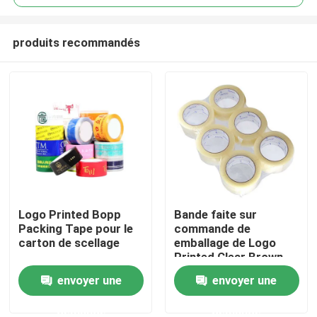
produits recommandés
Logo Printed Bopp
Bande faite sur
Maison
Packing Tape pour le
commande de
carton de scellage
emballage de Logo
Printed Clear Brown
Produits
BOPP de bande du
envoyer une
envoyer une
cachetage BOPP de
carton
demande
demande
Vidéos