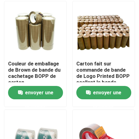
Au sujet de nous
Visite d'usine
Contrôle de qualité
Couleur de emballage
Carton fait sur
de Brown de bande du
commande de bande
cachetage BOPP de
de Logo Printed BOPP
Contactez-nous
carton
scellant la bande
claire Rolls enorme de
envoyer une
envoyer une
BOPP
Nouvelles
demande
demande
Cas
Bande d'emballage de Bopp