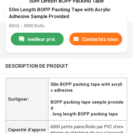
50m Length BOPP Packing Tape with Acrylic
Adhesive Sample Provided
MOQ：3000 Rolls
meilleur prix
Contactez nous
DESCRIPTION DE PRODUIT
50m BOPP packing tape with acryli
c adhesive
,
Surligner:
BOPP packing tape sample provide
d
,
long length BOPP packing tape
6000 petits pains/Rolls par PVC d'env
Capacité d'approv
eloppe en plastique de jour s'accroch