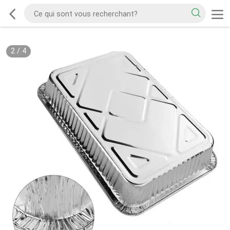
2
/
4