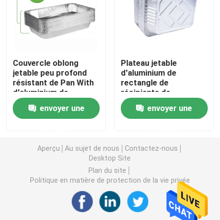
Bande de papier d'aluminium
Ruban électrique en PVC
Couvercle oblong
Plateau jetable
jetable peu profond
d'aluminium de
résistant de Pan With
rectangle de
S'accrochent le film
d'aluminium de
récipients de
conteneurs de
stockage de papier
envoyer une
envoyer une
nourriture de papier
d'aluminium
film d'enveloppe de bout droit
d'aluminium
d'emballage
demande
demande
alimentaire avec des
couvercles
Aperçu
Au sujet de nous
Contactez-nous
petit pain de papier d'aluminium
Desktop Site
Plan du site
Politique en matière de protection de la vie privée
Conteneurs de nourriture de papier d'aluminium
Papier d'emballage de bande paerforée