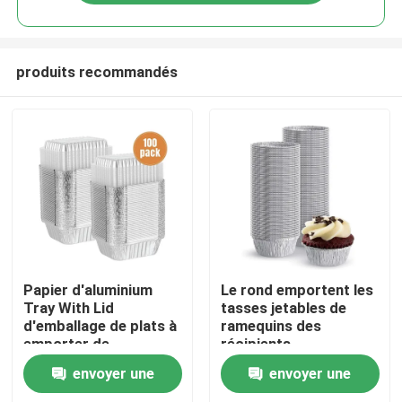
produits recommandés
Maison
Papier d'aluminium
Le rond emportent les
Tray With Lid
tasses jetables de
d'emballage de plats à
ramequins des
Produits
emporter de
récipients
conteneurs de
alimentaires 130ml de
envoyer une
envoyer une
nourriture de papier
papier d'aluminium
Vidéos
d'aluminium de