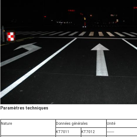
Paramètres techniques
Nature
Données générales
Unité
KT7011
KT7012
--------