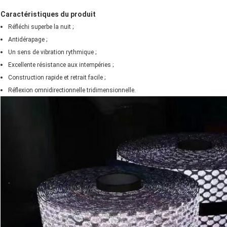
Caractéristiques du produit
Réfléchi superbe la nuit ;
Antidérapage ;
Un sens de vibration rythmique ;
Excellente résistance aux intempéries ;
Construction rapide et retrait facile ;
Réflexion omnidirectionnelle tridimensionnelle.