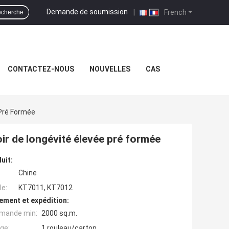
Demande de soumission
|
French
cherche
CONTACTEZ-NOUS
NOUVELLES
CAS
 Pré Formée
oir de longévité élevée pré formée
uit:
Chine
e:
KT7011, KT7012
ement et expédition:
mande min:
2000 sq.m.
ge:
1 rouleau/carton