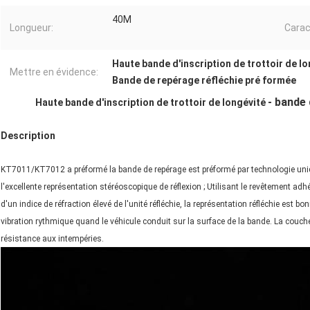
40M
Longueur:
Carac
Haute bande d'inscription de trottoir de l
Mettre en évidence:
Bande de repérage réfléchie pré formée
- bande 
Haute bande d'inscription de trottoir de longévité
Description
KT7011/KT7012 a préformé la bande de repérage est préformé par technologie unique,
l'excellente représentation stéréoscopique de réflexion ; Utilisant le revêtement adh
d'un indice de réfraction élevé de l'unité réfléchie, la représentation réfléchie est bo
vibration rythmique quand le véhicule conduit sur la surface de la bande. La couche
résistance aux intempéries.