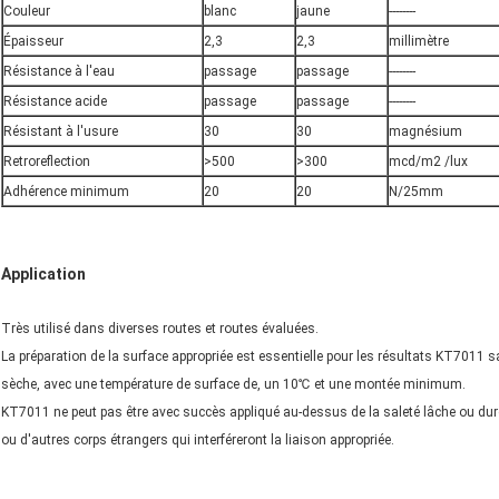
Couleur
blanc
jaune
--------
Épaisseur
2,3
2,3
millimètre
Résistance à l'eau
passage
passage
--------
Résistance acide
passage
passage
--------
Résistant à l'usure
30
30
magnésium
Retroreflection
>500
>300
mcd/m2 /lux
Adhérence minimum
20
20
N/25mm
Application
Très utilisé dans diverses routes et routes évaluées.
La préparation de la surface appropriée est essentielle pour les résultats KT7011 sa
sèche, avec une température de surface de, un 10℃ et une montée minimum.
KT7011 ne peut pas être avec succès appliqué au-dessus de la saleté lâche ou durci
ou d'autres corps étrangers qui interféreront la liaison appropriée.