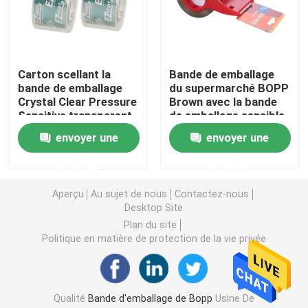
Bande de papier d'aluminium
Carton scellant la
Bande de emballage
Ruban électrique en PVC
bande de emballage
du supermarché BOPP
Crystal Clear Pressure
Brown avec la bande
Sensitive transparent
de emballage sensible
S'accrochent le film
de BOPP
à la pression de
envoyer une
envoyer une
coupeur de bande
film d'enveloppe de bout droit
demande
demande
Aperçu
Au sujet de nous
Contactez-nous
Desktop Site
petit pain de papier d'aluminium
Plan du site
Politique en matière de protection de la vie privée
Conteneurs de nourriture de papier d'aluminium
Papier d'emballage de bande paerforée
Qualité
Bande d'emballage de Bopp
Usine De