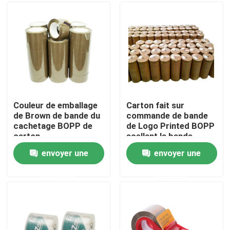
Au sujet de nous
Visite d'usine
Contrôle de qualité
Couleur de emballage
Carton fait sur
de Brown de bande du
commande de bande
cachetage BOPP de
de Logo Printed BOPP
Contactez-nous
carton
scellant la bande
claire Rolls enorme de
envoyer une
envoyer une
BOPP
Nouvelles
demande
demande
Cas
Bande d'emballage de Bopp