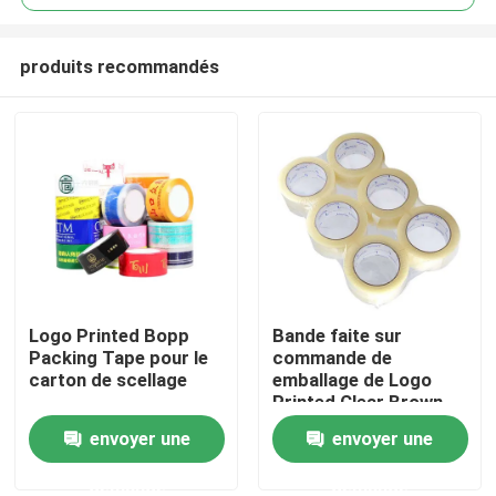
produits recommandés
Logo Printed Bopp
Bande faite sur
Maison
Packing Tape pour le
commande de
carton de scellage
emballage de Logo
Printed Clear Brown
Produits
BOPP de bande du
envoyer une
envoyer une
cachetage BOPP de
carton
demande
demande
Vidéos