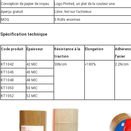
Conception de papier de noyau
Logo Printed, un plat de la couleur une.
Aperçu gratuit
Libre, fret sur l'acheteur
MOQ
5 Rolls enormes
Spécification technique
Code produit
Épaisseur
Résistance à la
Élongation
Adhérenc
traction
l'acier
KT1042
42
MIC
30N/cm
<180%
2.2N/cm
KT1045
45
MIC
KT1048
48
MIC
KT1050
50
MIC
KT1052
52
MIC