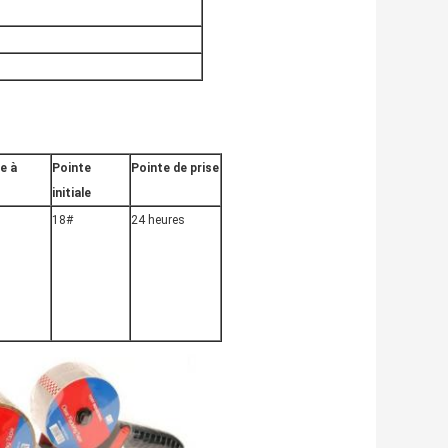
e à
Pointe
Pointe de prise
initiale
18#
24 heures