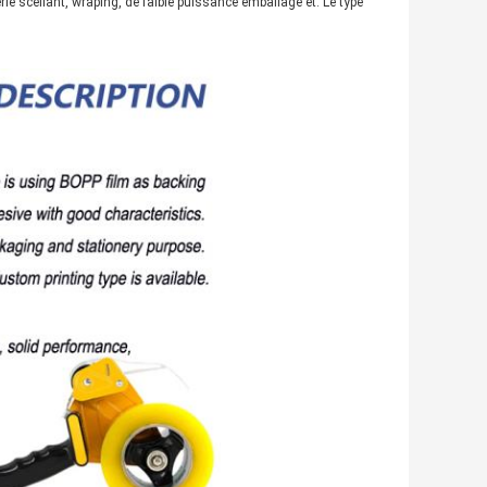
rie scellant, wraping, de faible puissance emballage et. Le type