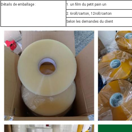
Détails de emballage :
1. un film du petit pain un
2. 6roll/carton, 12roll/carton
Selon les demandes du client