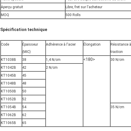
Aperçu gratuit
Libre, fret sur l'acheteur
MOQ
500 Rolls
Spécification technique
Code
Épaisseur
Adhérence à l'acier
Élongation
Résistance à
(MIC)
traction
<180>
KT1038B
38
1,4 N/cm
30 N/cm
KT1042B
42
2 N/cm
KT1045B
45
KT1048B
48
KT1050B
50
KT1052B
52
KT1054B
54
35 N/cm
KT1062B
62
KT1065B
65