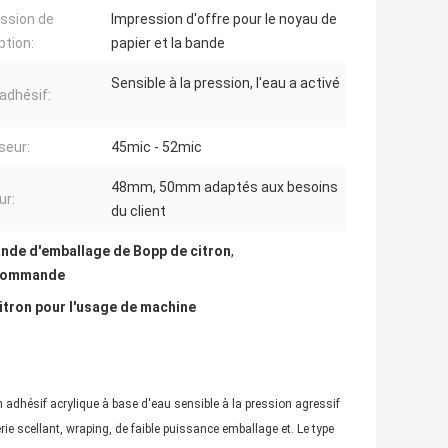
ssion de
Impression d'offre pour le noyau de
tion:
papier et la bande
Sensible à la pression, l'eau a activé
adhésif:
seur:
45mic - 52mic
48mm, 50mm adaptés aux besoins
ur:
du client
nde d'emballage de Bopp de citron
,
r commande
itron
pour l'usage de machine
dhésif acrylique à base d'eau sensible à la pression agressif
rie scellant, wraping, de faible puissance emballage et. Le type