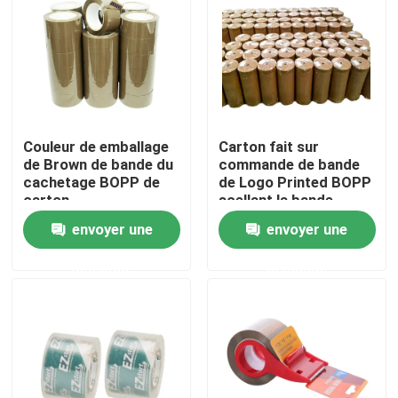
Au sujet de nous
Visite d'usine
Couleur de emballage
Carton fait sur
Contrôle de qualité
de Brown de bande du
commande de bande
cachetage BOPP de
de Logo Printed BOPP
carton
scellant la bande
claire Rolls enorme de
Contactez-nous
envoyer une
envoyer une
BOPP
demande
demande
Nouvelles
Cas
Bande d'emballage de Bopp