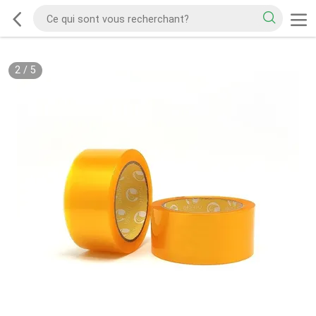
2
/
5