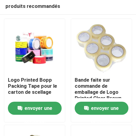
produits recommandés
Logo Printed Bopp
Bande faite sur
Packing Tape pour le
commande de
carton de scellage
emballage de Logo
Maison
Printed Clear Brown
BOPP de bande du
envoyer une
envoyer une
cachetage BOPP de
Produits
carton
demande
demande
Vidéos