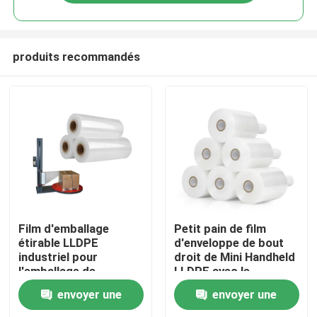
produits recommandés
Maison
Film d'emballage
Petit pain de film
étirable LLDPE
d'enveloppe de bout
industriel pour
droit de Mini Handheld
Produits
l'emballage de
LLDPE avec le
palettes
distributeur de papier
envoyer une
envoyer une
augmenté de noyau
Vidéos