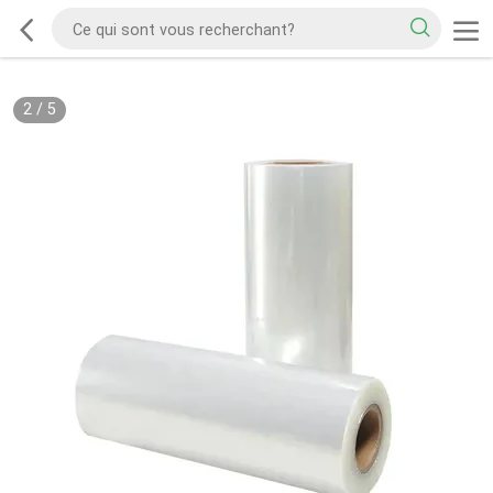
2
/
5