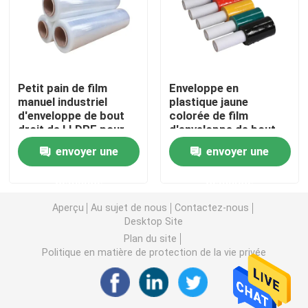
Bande de papier d'aluminium
Ruban électrique en PVC
Petit pain de film
Enveloppe en
manuel industriel
plastique jaune
d'enveloppe de bout
colorée de film
S'accrochent le film
droit de LLDPE pour
d'enveloppe de bout
l'emballage
droit de Mini Handheld
envoyer une
envoyer une
LLDPE avec le
film d'enveloppe de bout droit
distributeur de
demande
demande
poignées
Aperçu
Au sujet de nous
Contactez-nous
petit pain de papier d'aluminium
Desktop Site
Plan du site
Politique en matière de protection de la vie privée
Conteneurs de nourriture de papier d'aluminium
Papier d'emballage de bande paerforée