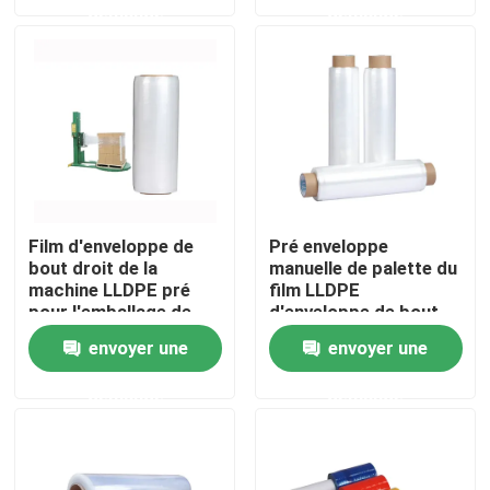
demande
demande
Au sujet de nous
Visite d'usine
Contrôle de qualité
Film d'enveloppe de
Pré enveloppe
bout droit de la
manuelle de palette du
Contactez-nous
machine LLDPE pré
film LLDPE
pour l'emballage de
d'enveloppe de bout
palette
droit
Nouvelles
envoyer une
envoyer une
demande
demande
Cas
Bande d'emballage de Bopp